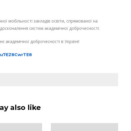
ої мобільності закладів освіти, спрямованої на
вдосконалення систем академічної доброчесності.
є академічної доброчесності в Україні!
ZCu7EZ8CwrTE8
y also like