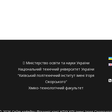

Міністерство освіти та науки України
Національний технічний університет України
“Київський політехнічний інститут імені Ігоря
Сікорського”
Хіміко-технологічний факультет
© 2026 Сайт кафедри Фізичної хімії НТУУ КПІ імені Ігоря Сікорськог