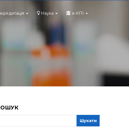
Акредитація
Наука
e-КПІ
ПОШУК