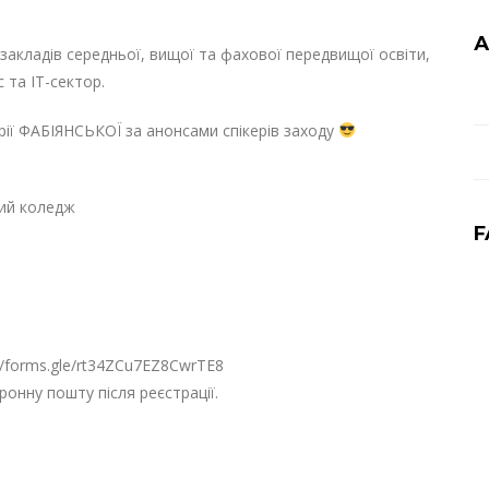
А
акладів середньої, вищої та фахової передвищої освіти,
с та ІТ-сектор.
орії ФАБІЯНСЬКОЇ за анонсами спікерів заходу
вий коледж
F
//forms.gle/rt34ZCu7EZ8CwrTE8
онну пошту після реєстрації.