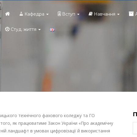
Головна
Кафедра
Вступ
Навчання
Студ. життя
ницького технічного фахового коледжу та ГО
того, як працюватиме Закон України «Про академічну
тній ландшафт в умовах цифровізації й використання