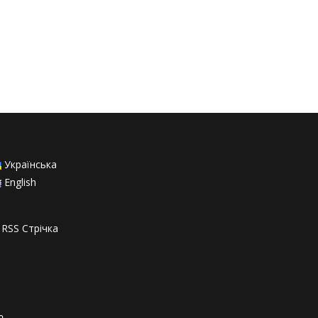
Українська
English
RSS Стрiчка
о