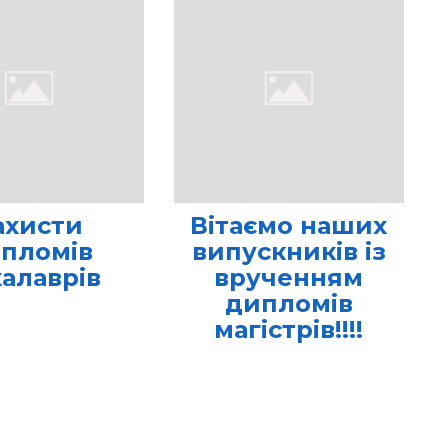
ахисти
Вітаємо наших
пломів
випускників із
калаврів
врученням
дипломів
магістрів!!!!