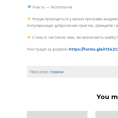
Участь — безоплатна
Форум проводиться у межах програми академічн
популяризацію доброчесних практик, принципів і 
Станьте частиною змін, які визначають майбутн
Реєстрація за формою
https://forms.gle/rt34
Filed under:
Новини
You ma