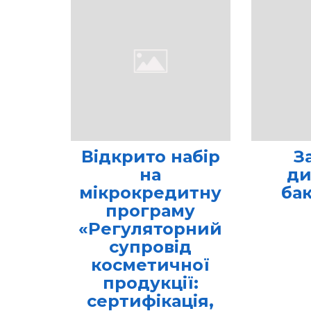
Відкрито набір
З
на
ди
мікрокредитну
ба
програму
«Регуляторний
супровід
косметичної
продукції:
сертифікація,