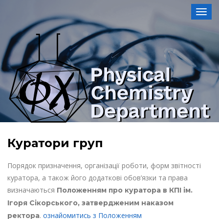
Toggl
Куратори груп
Порядок призначення, організації роботи, форм звітності
куратора, а також його додаткові обов’язки та права
визначаються
Положенням про куратора в КПІ ім.
Ігоря Сікорського, затвердженим наказом
.
ознайомитись з Положенням
ректора