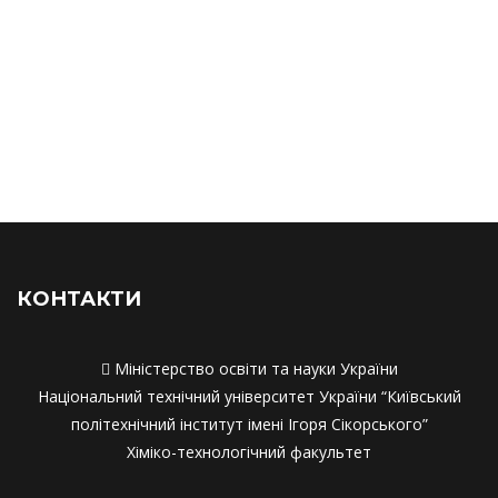
Наукові розробки та впровадження
Наукові розробки та впровадження
Матеріально-технічне забезпечення
Матеріально-технічне забезпечення
Академічна мобільність
Академічна мобільність
Працевлаштування
Працевлаштування
Співпраця з роботодавцями
Співпраця з работодавцями
КОНТАКТИ

Міністерство освіти та науки України
Національний технічний університет України “Київський
політехнічний інститут імені Ігоря Сікорського”
Хіміко-технологічний факультет