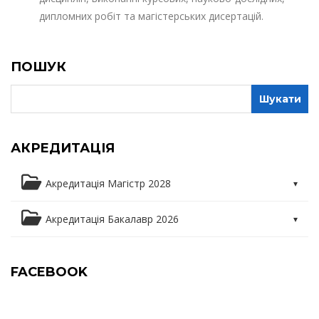
дипломних робіт та магістерських дисертацій.
ПОШУК
АКРЕДИТАЦІЯ
Акредитація Магістр 2028
Освітня програма
Акредитація Бакалавр 2026
Освітні компоненти
Освітня програма
FACEBOOK
Практика
Освітні компоненти