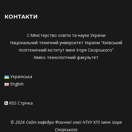
Співпраця з роботодавцями
Співпраця з работодавцями
КОНТАКТИ

Міністерство освіти та науки України
Національний технічний університет України “Київський
політехнічний інститут імені Ігоря Сікорського”
Хіміко-технологічний факультет
Українська
English
RSS Стрiчка
© 2026 Сайт кафедри Фізичної хімії НТУУ КПІ імені Ігоря
Сікорського