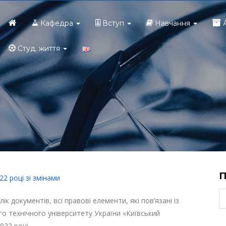
Головна
Кафедра
Вступ
Навчання
Студ. життя
22 році зі змінами
к документів, всі правові елементи, які пов’язані із
о технічного університету України «Київський
022 році.