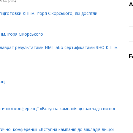
А
дготовки КПІ ім. Ігоря Сікорського, які досягли
ім. Ігоря Сікорського
калаврат результатами НМТ або сертифікатами ЗНО КПІ ім.
F
оці
ктичної конференції «Вступна кампанія до закладів вищої
ктичної конференції «Вступна кампанія до закладів вищої