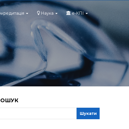
Акредитація
Наука
e-КПІ
ПОШУК