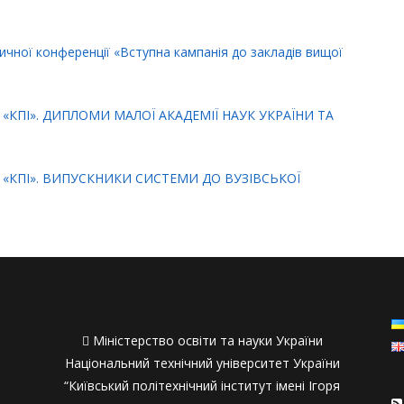
тичної конференції «Вступна кампанія до закладів вищої
 «КПІ». ДИПЛОМИ МАЛОЇ АКАДЕМІЇ НАУК УКРАЇНИ ТА
У «КПІ». ВИПУСКНИКИ СИСТЕМИ ДО ВУЗІВСЬКОЇ

Міністерство освіти та науки України
Національний технічний університет України
“Київський політехнічний інститут імені Ігоря