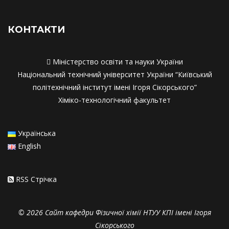
Співпраця з роботодавцями
Співпраця з работодавцями
КОНТАКТИ

Міністерство освіти та науки України
Національний технічний університет України “Київський
політехнічний інститут імені Ігоря Сікорського”
Хіміко-технологічний факультет
Українська
English
RSS Стрiчка
© 2026 Сайт кафедри Фізичної хімії НТУУ КПІ імені Ігоря
Сікорського