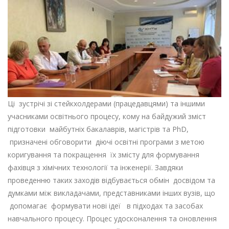
Ці зустрічі зі стейкхолдерами (працедавцями) та іншими
учасниками освітнього процесу, кому на байдужий зміст
підготовки майбутніх бакалаврів, магістрів та PhD,
призначені обговорити діючі освітні програми з метою
коригування та покращення їх змісту для формування
фахівця з хімічних технології та інженерії. Завдяки
проведенню таких заходів відбувається обмін досвідом та
думками між викладачами, представниками інших вузів, що
допомагає формувати нові ідеї в підходах та засобах
навчального процесу. Процес удосконалення та оновлення