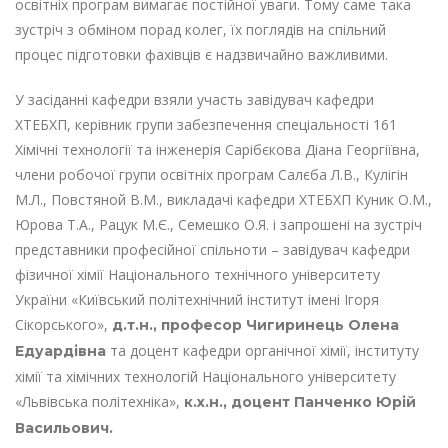
освітніх програм вимагає постійної уваги. Тому саме така
зустріч з обміном порад колег, їх поглядів на спільний
процес підготовки фахівців є надзвичайно важливими.
У засіданні кафедри взяли участь завідувач кафедри
ХТЕБХП, керівник групи забезпечення спеціальності 161
Хімічні технології та інженерія Сарібєкова Діана Георгіївна,
члени робочої групи освітніх програм Салєба Л.В., Кулігін
М.Л., Повстяной В.М., викладачі кафедри ХТЕБХП Куник О.М.,
Юрова Т.А., Рацук М.Є., Семешко О.Я. і запрошені на зустріч
представники професійної спільноти – завідувач кафедри
фізичної хімії Національного технічного університету
України «Київський політехнічний інститут імені Ігоря
Сікорського»,
д.т.н., професор Чигиринець Олена
та доцент кафедри органічної хімії, інституту
Едуардівна
хімії та хімічних технологій Національного університету
«Львівська політехніка»,
к.х.н., доцент Панченко Юрій
Васильович.