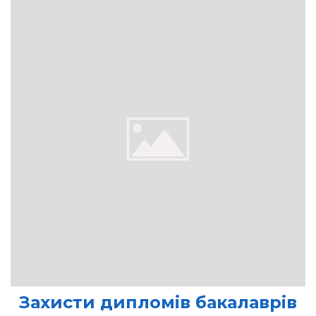
Захисти дипломів бакалаврів