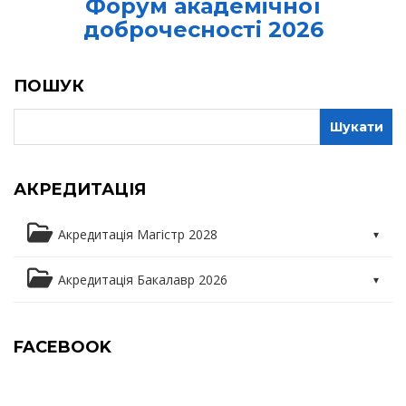
Форум академічної
доброчесності 2026
ПОШУК
АКРЕДИТАЦІЯ
Акредитація Магістр 2028
Освітня програма
Акредитація Бакалавр 2026
Освітні компоненти
Освітня програма
FACEBOOK
Практика
Освітні компоненти