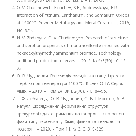
O. V. Chudinovych, Korichev, S.F., Andrievskaya, E.R.
Interaction of Yttrium, Lanthanum, and Samarium Oxides
at 1600°C. Powder Metallurgy and Metal Ceramics , 2019,
No. 9/10.
N. V. Zhdanyuk, O. V. Chudinovych. Research of structure
and sorption properties of montmorillonite modified with
hexadecylthymethylammonium bromide. Technology
audit and production reserves. – 2019. № 6/3(50)– С. 19-
23.
О. В. Чудінович. Взаємодія оксидів лантану, ітрію та
ітербію при температурі 1100 ºС. Вісник ОНУ. Серія:
Хімія. – 2019. – Том 24, вип. 2(70). – С. 84-95.
Т. Ф. Лобунець, О. В. Чудінович, О. В. Широков, А. В.
Рагуля. Дослідження формування структури
прекурсорів для отримання нанопорошків на основі
фази типу перовскиту. Хімія, фізика та технологія
поверхні. – 2020. – Том 11. № 3. С. 319-329.