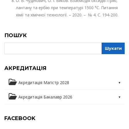
О. В. Чудінович, О. І. Биков. Взаємодія оксидів ітрію,
лантану та ербію при температурі 1500 °С. Питання
хімії та хімічної технології. – 2020. – № 4. С. 194-200.
ПОШУК
АКРЕДИТАЦІЯ
Акредитація Магістр 2028
Освітня програма
Акредитація Бакалавр 2026
Освітні компоненти
Освітня програма
FACEBOOK
Практика
Освітні компоненти