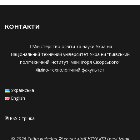
Співпраця з роботодавцями
Співпраця з работодавцями
КОНТАКТИ

Міністерство освіти та науки України
Національний технічний університет України “Київський
політехнічний інститут імені Ігоря Сікорського”
Хіміко-технологічний факультет
Українська
English
RSS Стрiчка
© 2026 Сайт кафедри Фізичної хімії НТУУ КПІ імені Ігоря