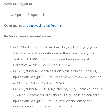
фахових виданнях.
Індекс Хірша в Scopus – 1.
:
chudinovych_olia@ukr.net
Контакти
Вибрані наукові публікації:
O. V. Chudinovych, E.R. Andrievskaya, J.D. Bogatyryova,
A.V. Shirokov. Phase relations in the yttria–neodymia
system at 1500 °С. Processing and Application of
Ceramics. – 2017, vol. 11, no 1. Р. 1–6.
О. В. Чудінович. Взаємодія оксидів ітрію та неодиму
при температурі 1500 °С. Український хімічний журнал.
– 2016. – Том 82, № 8. – С. 92–97.
О. В. Чудінович, О. Р. Андрієвська, Ж. Д. Багатирьова О.
І. Биков. Взаємодія оксидів лантану, ітрію та самарію
при температурі 1500 ºC. Journal of chemistry and
technologies.- 2018. Vol. 26, Iss. 2. – P. 20-30.