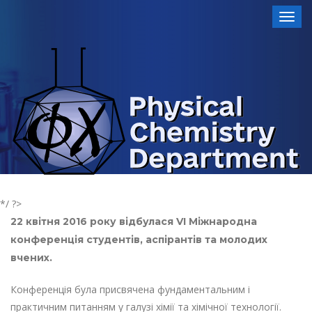
Toggl
*/ ?>
22 квітня 2016 року відбулася VI Міжнародна
конференція студентів, аспірантів та молодих
вчених.
Конференція була присвячена фундаментальним і
практичним питанням у галузі хімії та хімічної технології.