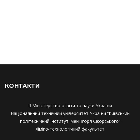
Наукові розробки та впровадження
Наукові розробки та впровадження
Матеріально-технічне забезпечення
Матеріально-технічне забезпечення
Академічна мобільність
Академічна мобільність
Працевлаштування
Працевлаштування
Співпраця з роботодавцями
Співпраця з работодавцями
КОНТАКТИ

Міністерство освіти та науки України
Національний технічний університет України “Київський
політехнічний інститут імені Ігоря Сікорського”
Хіміко-технологічний факультет