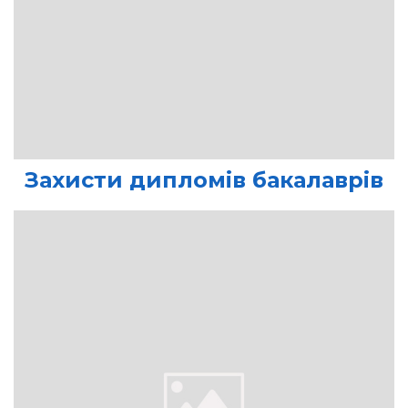
Захисти дипломів бакалаврів