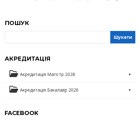
ПОШУК
АКРЕДИТАЦІЯ
Акредитація Магістр 2028
Освітня програма
Акредитація Бакалавр 2026
Освітні компоненти
Освітня програма
FACEBOOK
Практика
Освітні компоненти
Курсові роботи та дипломування магістрів
Практика