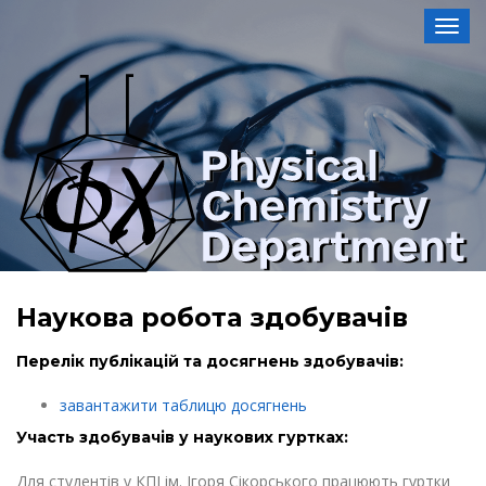
Toggl
Наукова робота здобувачів
Перелік публікацій та досягнень здобувачів:
завантажити таблицю досягнень
Участь здобувачів у наукових гуртках:
Для студентів у КПІ ім. Ігоря Сікорського працюють гуртки