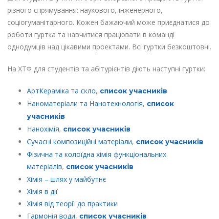
різного спрямування: наукового, інженерного,
соціогуманітарного. Кожен бажаючий може приєднатися до
роботи гуртка та навчитися працювати в команді
однодумців над цікавими проектами. Всі гуртки безкоштовні.
На ХТФ для студентів та абітурієнтів діють наступні гуртки:
АртКераміка та скло
,
список учасників
Наноматеріали та Нанотехнологія
,
список
учасників
Нанохімія
,
список учасників
Сучасні композиційні матеріали
,
список учасників
Фізична та колоїдна хімія функціональних
матеріалів
,
список учасників
Хімія – шлях у майбутнє
Хімія в дії
Хімія від теорії до практики
Гармонія води
,
список учасників