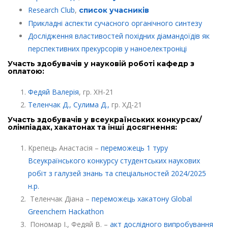
Research Club
,
список учасників
Прикладні аспекти сучасного органічного синтезу
Дослідження властивостей похідних діамандоїдів як
перспективних прекурсорів у наноелектроніці
Участь здобувачів у науковій роботі кафедр з
оплатою:
Федяй Валерія
, гр. ХН-21
Теленчак Д., Сулима Д.,
гр. ХД-21
Участь здобувачів у всеукраїнських конкурсах/
олімпіадах, хакатонах та інші досягнення:
Kрепець Aнастасія –
переможець 1 туру
Всеукраїнського конкурсу студентських наукових
робіт з галузей знань та спеціальностей 2024/2025
н.р.
Теленчак Діана –
переможець хакатону Global
Greenchem Hackathon
Пономар І., Федяй В. –
акт дослідного випробування