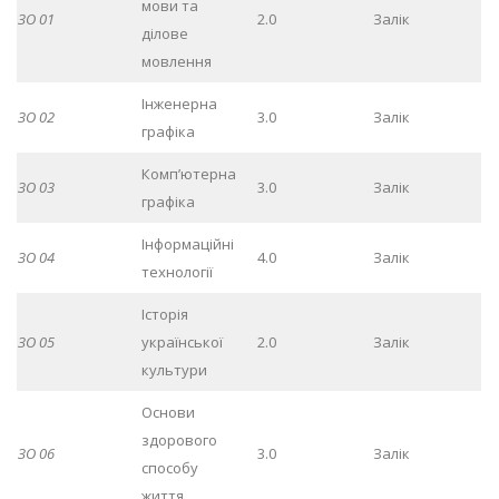
мови та
ЗО 01
2.0
Залік
ділове
мовлення
Інженерна
ЗО 02
3.0
Залік
графіка
Комп’ютерна
ЗО 03
3.0
Залік
графіка
Інформаційні
ЗО 04
4.0
Залік
технології
Історія
ЗО 05
української
2.0
Залік
культури
Основи
здорового
ЗО 06
3.0
Залік
способу
життя