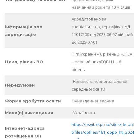
навчання 3 роки та 10 місяців
Акредитовано за
спеціальністю, сертифікат УД
Інформація про
11017500 від 2023-06-07 дійсний
акредитацію
до 2025-07-01
НРК України – 6 рівеньQF-EHEA
– перший циклEQF-LLL – 6
Цикл, рівень ВО
рівень
Наявність повної загальної
Передумови
середньої освіти
Очна (денна); заочна
Форма здобуття освіти
Українська
Мова(и) викладання
https://osvita.kpi.ua/sites/defaul
Інтернет-адреса
t/files/opfiles/161_oppb_hti_2024
розміщення ОП