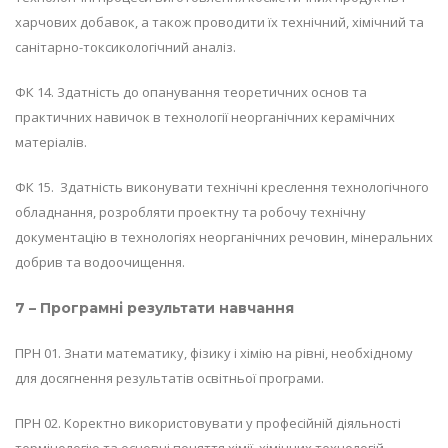
харчових добавок, а також проводити їх технічний, хімічний та
санітарно-токсикологічний аналіз.
ФК 14. Здатність до опанування теоретичних основ та
практичних навичок в технології неорганічних керамічних
матеріалів.
ФК 15. Здатність виконувати технічні креслення технологічного
обладнання, розробляти проектну та робочу технічну
документацію в технологіях неорганічних речовин, мінеральних
добрив та водоочищення.
7 – Програмні результати навчання
ПРН 01. Знати математику, фізику і хімію на рівні, необхідному
для досягнення результатів освітньої програми.
ПРН 02. Коректно використовувати у професійній діяльності
термінологію та основні поняття хімії, хімічних технологій,