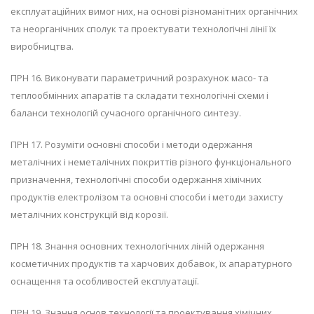
експлуатаційних вимог них, на основі різноманітних органічних
та неорганічних сполук та проектувати технологічні лінії їх
виробництва.
ПРН 16. Виконувати параметричний розрахунок масо- та
теплообмінних апаратів та складати технологічні схеми і
баланси технологій сучасного органічного синтезу.
ПРН 17. Розуміти основні способи і методи одержання
металічних і неметалічних покриттів різного функціонального
призначення, технологічні способи одержання хімічних
продуктів електролізом та основні способи і методи захисту
металічних конструкцій від корозії.
ПРН 18. Знання основних технологічних ліній одержання
косметичних продуктів та харчових добавок, їх апаратурного
оснащення та особливостей експлуатації.
ПРН 19. Знання основ технології та проектування хімічних