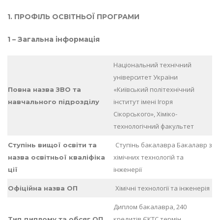
1. ПРОФІЛЬ ОСВІТНЬОЇ ПРОГРАМИ
1 – Загальна інформація
Національний технічний
університет України
«Київський політехнічний
Повна назва ЗВО та
інститут імені Ігоря
навчального підрозділу
Сікорського», Хiмiко-
технологiчний факультет
Ступінь бакалавра Бакалавр з
Ступінь вищої освіти та
хімічних технологій та
назва освітньої кваліфіка
інженерії
ції
Хімічні технології та інженерія
Офіційна назва ОП
Диплом бакалавра, 240
кредитів ЄКТС,термін
Тип диплому та обсяг ОП