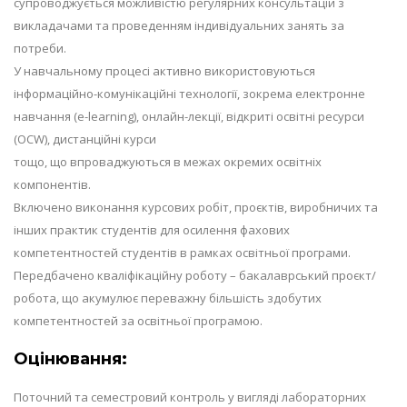
супроводжується можливістю регулярних консультацій з
викладачами та проведенням індивідуальних занять за
потреби.
У навчальному процесі активно використовуються
інформаційно-комунікаційні технології, зокрема електронне
навчання (e-learning), онлайн-лекції, відкриті освітні ресурси
(OCW), дистанційні курси
тощо, що впроваджуються в межах окремих освітніх
компонентів.
Включено виконання курсових робіт, проєктів, виробничих та
інших практик студентів для осилення фахових
компетентностей студентів в рамках освітньої програми.
Передбачено кваліфікаційну роботу – бакалаврський проєкт/
робота, що акумулює переважну більшість здобутих
компетентностей за освітньої програмою.
Оцінювання:
Поточний та семестровий контроль у вигляді лабораторних