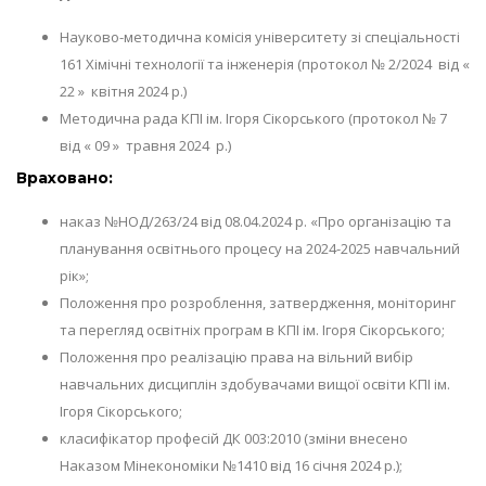
Науково-методична комісія університету зі спеціальності
161 Хімічні технології та інженерія (протокол № 2/2024 від «
22 » квітня 2024 р.)
Методична рада КПІ ім. Ігоря Сікорського (протокол № 7
від « 09 » травня 2024 р.)
Враховано:
наказ №НОД/263/24 від 08.04.2024 р. «Про організацію та
планування освітнього процесу на 2024-2025 навчальний
рік»;
Положення про розроблення, затвердження, моніторинг
та перегляд освітніх програм в КПІ ім. Ігоря Сікорського;
Положення про реалізацію права на вільний вибір
навчальних дисциплін здобувачами вищої освіти КПІ ім.
Ігоря Сікорського;
класифікатор професій ДК 003:2010 (зміни внесено
Наказом Мінекономіки №1410 від 16 січня 2024 р.);