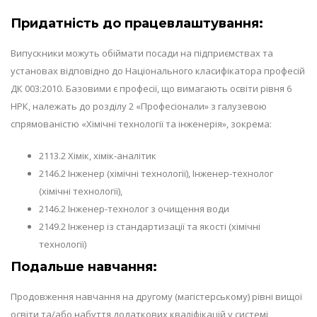
Придатність до працевлаштування:
Випускники можуть обіймати посади на підприємствах та
установах відповідно до Національного класифікатора професій
ДК 003:2010. Базовими є професії, що вимагають освіти рівня 6
НРК, належать до розділу 2 «Професіонали» з галузевою
спрямованістю «Хімічні технології та інженерія», зокрема:
2113.2 Хімік, хімік-аналітик
2146.2 Інженер (хімічні технології), Інженер-технолог
(хімічні технології),
2146.2 Інженер-технолог з очищення води
2149.2 Інженер із стандартизації та якості (хімічні
технології)
Подальше навчання:
Продовження навчання на другому (магістерському) рівні вищої
освіти та/або набуття додаткових кваліфікацій у системі