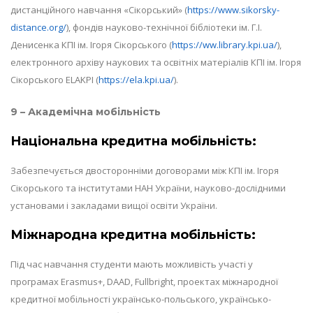
дистанційного навчання «Сікорський» (
https://www.sikorsky-
distance.org/
), фондів науково-технічної бібліотеки ім. Г.І.
Денисенка КПІ ім. Ігоря Сікорського (
https://ww.library.kpi.ua/
),
електронного архіву наукових та освітніх матеріалів КПІ ім. Ігоря
Сікорського ELAKPI (
https://ela.kpi.ua/
).
9 – Академічна мобільність
Національна кредитна мобільність:
Забезпечується двосторонніми договорами між КПІ ім. Ігоря
Сікорського та інститутами НАН України, науково-дослідними
установами і закладами вищої освіти України.
Міжнародна кредитна мобільність:
Під час навчання студенти мають можливість участі у
програмах Erasmus+, DAAD, Fullbright, проектах міжнародної
кредитної мобільності українсько-польського, українсько-