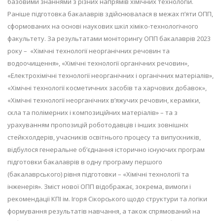
базовими знаннями з різних напрямів хімічних технологій.
Раніше підготовка бакалаврів здійснювалася в межах п’яти ОПП,
сформованих на основі наукових шкіл хіміко-технологічного
факультету. За результатами моніторингу ОПП бакалаврів 2023
року – «Хімічні технології неорганічних речовин та
водоочищення», «Хімічні технології органічних речовин»,
«Електрохімічні технології неорганічних і органічних матеріалів»,
«Хімічні технології косметичних засобів та харчових добавок»,
«Хімічні технології неорганічних в’яжучих речовин, кераміки,
скла та полімерних і композиційних матеріалів» – та з
урахуванням пропозицій роботодавців і інших зовнішніх
стейкхолдерів, учасників освітнього процесу та випускників,
відбулося генеральне об’єднання історично існуючих програм
підготовки бакалаврів в одну програму першого
(бакалаврського) рівня підготовки – «Хімічні технології та
інженерія». Зміст нової ОПП відображає, зокрема, вимоги і
рекомендації КПІ ім. Ігоря Сікорського щодо структури та логіки
формування результатів навчання, а також спрямований на