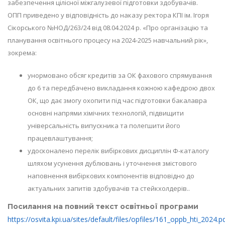
забезпечення цілісної міжгалузевої підготовки здобувачів.
ОПП приведено у відповідність до наказу ректора КПІ ім. Ігоря
Сікорського №НОД/263/24 від 08.04.2024 р. «Про організацію та
планування освітнього процесу на 2024-2025 навчальний рік»,
зокрема:
унормовано обсяг кредитів за ОК фахового спрямування
до 6 та передбачено викладання кожною кафедрою двох
ОК, що дає змогу охопити під час підготовки бакалавра
основні напрями хімічних технологій, підвищити
універсальність випускника та полегшити його
працевлаштування;
удосконалено перелік вибіркових дисциплін Ф-каталогу
шляхом усунення дублювань і уточнення змістового
наповнення вибіркових компонентів відповідно до
актуальних запитів здобувачів та стейкхолдерів..
Посилання на повний текст освітньої програми
https://osvita.kpi.ua/sites/default/files/opfiles/161_oppb_hti_2024.p