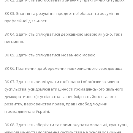
ЗК 03. Знання та розуміння предметної області та розуміння
професійної діяльності.
ЗК 04. Здатність спілкуватися державною мовою як усно, так і
письмово.
ЗК 05. Здатність спілкуватися іноземною мовою.
ЗК 06. Прагнення до збереження навколишнього середовища.
ЗК 07. Здатність реалізувати свої права і обов’язки як члена
суспільства, усвідомлювати цінності громадянського (вільного
демократичного) суспільства та необхідність його сталого
розвитку, верховенства права, прав і свобод людини
і громадянина в Україні.
ЗК 08. Здатність зберігати та примножувати моральні, культурні,
наукові цінності і досягнення суспільства на основі розуміння