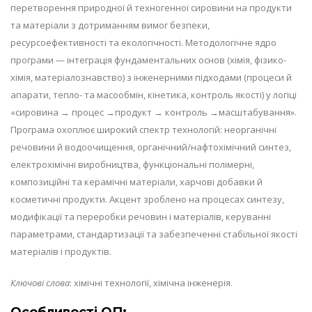
перетворення природної й техногенної сировини на продукти
та матеріали з дотриманням вимог безпеки,
ресурсоефективності та екологічності. Методологічне ядро
програми — інтеграція фундаментальних основ (хімія, фізико-
хімія, матеріалознавство) з інженерними підходами (процеси й
апарати, тепло- та масообмін, кінетика, контроль якості) у логіці
«сировина → процес →продукт → контроль →масштабування».
Програма охоплює широкий спектр технологій: неорганічні
речовини й водоочищення, органічний/нафтохімічний синтез,
електрохімічні виробництва, функціональні полімерні,
композиційні та керамічні матеріали, харчові добавки й
косметичні продукти. Акцент зроблено на процесах синтезу,
модифікації та переробки речовин і матеріалів, керуванні
параметрами, стандартизації та забезпеченні стабільної якості
матеріалів і продуктів.
Ключові слова
: хімічні технології, хімічна інженерія.
Особливості ОП: