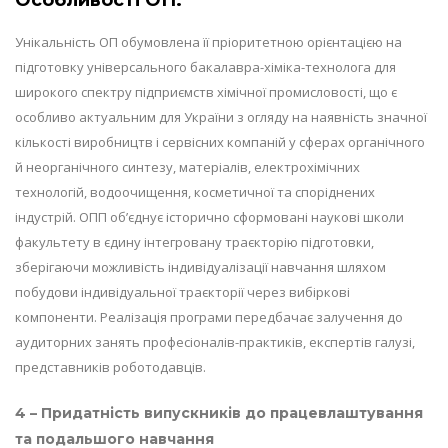
Унікальність ОП обумовлена її пріоритетною орієнтацією на
підготовку універсального бакалавра-хіміка-технолога для
широкого спектру підприємств хімічної промисловості, що є
особливо актуальним для України з огляду на наявність значної
кількості виробництв і сервісних компаній у сферах органічного
й неорганічного синтезу, матеріалів, електрохімічних
технологій, водоочищення, косметичної та споріднених
індустрій. ОПП об’єднує історично сформовані наукові школи
факультету в єдину інтегровану траєкторію підготовки,
зберігаючи можливість індивідуалізації навчання шляхом
побудови індивідуальної траєкторії через вибіркові
компоненти. Реалізація програми передбачає залучення до
аудиторних занять професіоналів-практиків, експертів галузі,
представників роботодавців.
4 – Придатність випускників до працевлаштування
та подальшого навчання