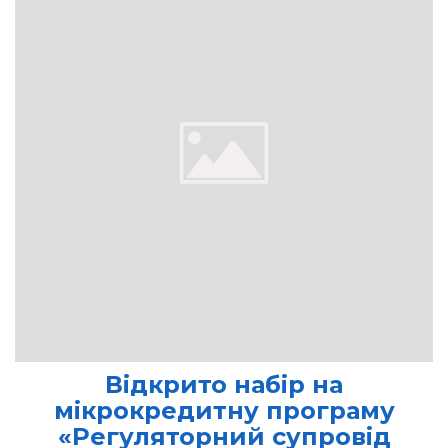
Відкрито набір на
мікрокредитну програму
«Регуляторний супровід