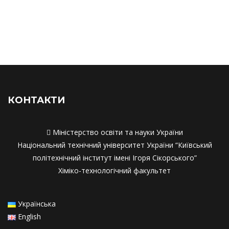
Матеріально-технічне забезпечення
Матеріально-технічне забезпечення
Академічна мобільність
Академічна мобільність
Працевлаштування
Працевлаштування
Співпраця з роботодавцями
Співпраця з работодавцями
КОНТАКТИ

Міністерство освіти та науки України
Національний технічний університет України “Київський
політехнічний інститут імені Ігоря Сікорського”
Хіміко-технологічний факультет
Українська
English