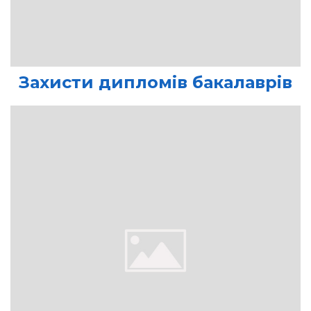
Захисти дипломів бакалаврів