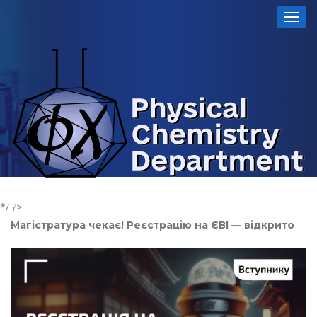
Toggl
*/ ?>
Магістратура чекає! Реєстрацію на ЄВІ — відкрито