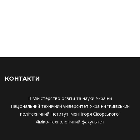
Наукові розробки та впровадження
Наукові розробки та впровадження
Матеріально-технічне забезпечення
Матеріально-технічне забезпечення
Академічна мобільність
Академічна мобільність
Працевлаштування
Працевлаштування
Співпраця з роботодавцями
Співпраця з работодавцями
КОНТАКТИ

Міністерство освіти та науки України
Національний технічний університет України “Київський
політехнічний інститут імені Ігоря Сікорського”
Хіміко-технологічний факультет