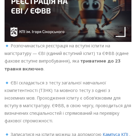
Розпочинається реєстрація на вступні іспити на
магістратуру — ЄВІ (єдиний вступний іспит) та ЄФВВ (єдине
фахове вступне випробування), яка
триватиме до 23
.
травня включно
ЄВІ складається з тесту загальної навчальної
компетентності (ТЗНК) та мовного тесту з однієї з
іноземних мов. Проходження іспиту є обов’язковим для
вступу в магістратуру. ЄФВВ, в свою чергу, проводиться для
визначених спеціальностей і спрямований на перевірку
фахової спроможності.
Записатися на іспити можеш за допомогою
Кампуса КПІ
.