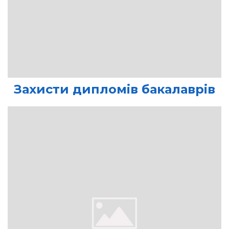
Захисти дипломів бакалаврів