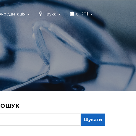
Акредитація
Наука
e-КПІ
ПОШУК