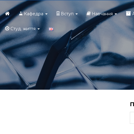
Головна
Кафедра
Вступ
Навчання
Студ. життя