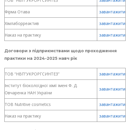
ТОВ “НВП”УКРОРГСИНТЕЗ”
завантажити
Фірма Отава
завантажити
Хімлаборреактив
завантажити
Наказ на практику
завантажити
Договори з підприємствами щодо проходження
практики на 2024-2025 навч рік
ТОВ “НВП”УКРОРГСИНТЕЗ”
завантажити
Інститут біоколоїдної хімії імені Ф. Д.
завантажити
Овчаренка НАН України
ТОВ Nutritive cosmetics
завантажити
Наказ на практику
завантажити