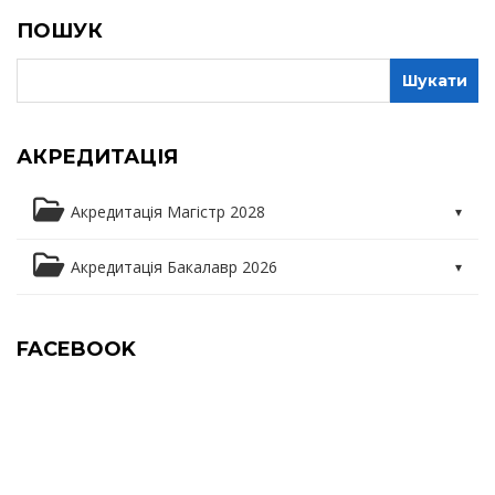
ПОШУК
АКРЕДИТАЦІЯ
Акредитація Магістр 2028
Освітня програма
Акредитація Бакалавр 2026
Освітні компоненти
Освітня програма
FACEBOOK
Практика
Освітні компоненти
Курсові роботи та дипломування магістрів
Практика
Анкетування
Курсові роботи та дипломування