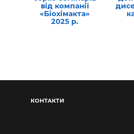
від компанії
дисе
«Біохімакта»
к
2025 р.
КОНТАКТИ