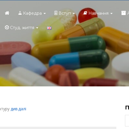
Головна
Кафедра
Вступ
Навчання
Студ. життя
атуру
див.далі