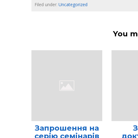
Filed under:
Uncategorized
You ma
Запрошення на
З
серію семінарів
док