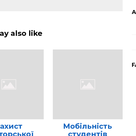
А
y also like
F
ахист
Мобільність
торської
студентів