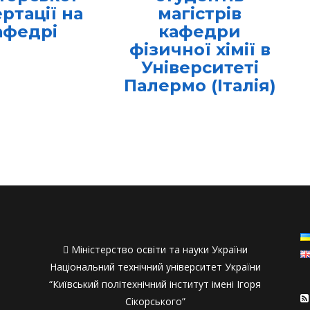
ртації на
магістрів
афедрі
кафедри
фізичної хімії в
Університеті
Палермо (Італія)

Міністерство освіти та науки України
Національний технічний університет України
“Київський політехнічний інститут імені Ігоря
Сікорського”