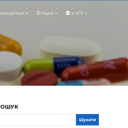
Акредитація
Наука
e-КПІ
ПОШУК