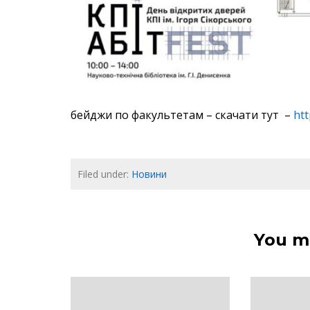
бейджи по факультетам – скачати тут –
ht
Filed under:
Новини
You ma