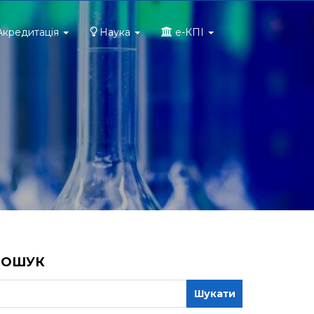
Акредитація
Наука
e-КПІ
ПОШУК