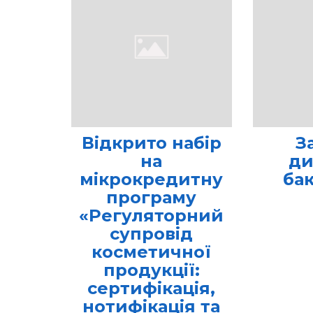
Відкрито набір
З
на
ди
мікрокредитну
ба
програму
«Регуляторний
супровід
косметичної
продукції:
сертифікація,
нотифікація та