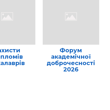
ахисти
Форум
пломів
академічної
калаврів
доброчесності
2026