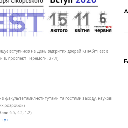
А
ошує вступників на День відкритих дверей КПІАбітFest в
Київ, проспект Перемоги, 37 Л).
F
о з факультетами/інститутами та гостями заходу, наукові
их розробок)
али 6.5, 4.2, 1.2)
я тут