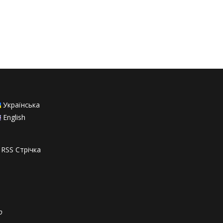
Українська
English
RSS Стрiчка
о