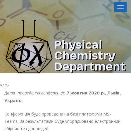
Toggl
*/ ?>
Дата проведення конференції:
7 жовтня 2020 р., Львів,
а,
Україн
Конференція буде проведена на базі платформи MS-
Teams. За результатами буде упорядковано електронний
збірник тез доповідей.