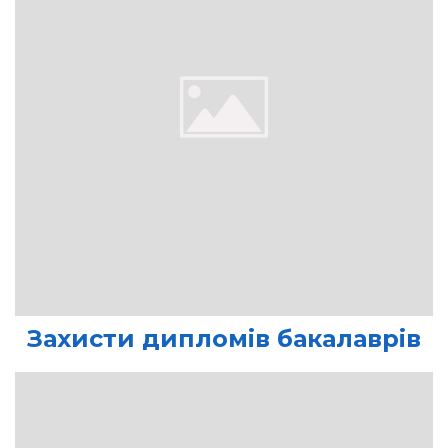
Захисти дипломів бакалаврів