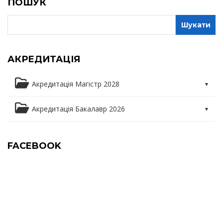
ПОШУК
АКРЕДИТАЦІЯ
Акредитація Магістр 2028
Освітня програма
Акредитація Бакалавр 2026
Освітні компоненти
Освітня програма
FACEBOOK
Практика
Освітні компоненти
Курсові роботи та дипломування магістрів
Практика
Анкетування
Курсові роботи та дипломування