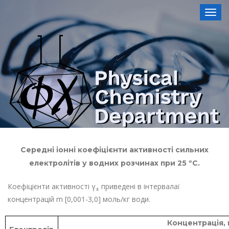
Toggl
Середні іонні коефіцієнти активності сильних
електролітів у водних розчинах при 25 ºС.
Коефіцієнти активності γ
приведені в інтервалаї
±
концентрацій m [0,001-3,0] моль/кг води.
Концентрація, 