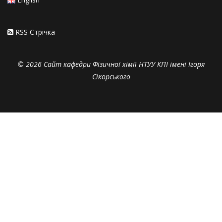
RSS Стрiчка
© 2026 Сайт кафедри Фізичної хімії НТУУ КПІ імені Ігоря
Сікорського