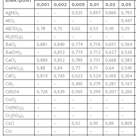
Електроліт
0,001
0,
002
0,00
5
0,01
0,02
0,05
AgNO
–
–
0,925
0,897
0,860
0,793
3
AlCl
–
–
–
–
–
0,447
3
Al(ClO
)
0,78
0,72
0,62
0,53
0,45
0,35
3
3
Al
(SO
)
–
–
–
–
–
–
2
4
3
BaCl
0,881
0,840
0,774
0,716
0,651
0,564
2
Ba(OH)
–
0,853
0,773
0,712
0,627
0,526
2
CaCl
0,889
0,852
0,789
0,731
0,668
0,583
2
Ca(NO
)
0,88
0,84
0,77
0,71
0,64
0,545
3
2
CdCl
0,819
0,743
0,623
0,524
0,456
0,304
2
CdI
–
–
0,490
0,379
0,281
0,167
2
CdSO4
0,726
0,639
0,505
0,399
0,307
0,206
CoCl
–
–
–
–
–
–
2
Co(NO
)
–
–
–
–
–
–
3
2
Cr
(SO
)
–
–
–
–
–
–
2
4
3
CsCl
–
–
0,92
0,90
0,86
0,809
CsI
–
–
–
–
–
–