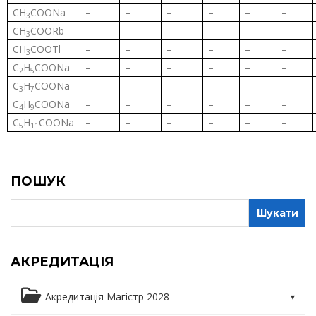
CH
COONa
–
–
–
–
–
–
3
CH
COORb
–
–
–
–
–
–
3
CH
COOTl
–
–
–
–
–
–
3
C
H
COONa
–
–
–
–
–
–
2
5
C
H
COONa
–
–
–
–
–
–
3
7
C
H
COONa
–
–
–
–
–
–
4
9
C
H
COONa
–
–
–
–
–
–
5
11
ПОШУК
АКРЕДИТАЦІЯ
Акредитація Магістр 2028