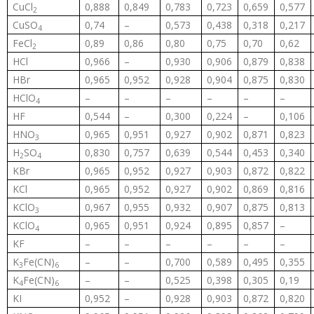
CuCl
0,888
0,849
0,783
0,723
0,659
0,577
2
CuSO
0,74
–
0,573
0,438
0,318
0,217
4
FeCl
0,89
0,86
0,80
0,75
0,70
0,62
2
HCl
0,966
–
0,930
0,906
0,879
0,838
HBr
0,965
0,952
0,928
0,904
0,875
0,830
HClO
–
–
–
–
–
–
4
HF
0,544
–
0,300
0,224
–
0,106
HNO
0,965
0,951
0,927
0,902
0,871
0,823
3
H
SO
0,830
0,757
0,639
0,544
0,453
0,340
2
4
KBr
0,965
0,952
0,927
0,903
0,872
0,822
KCl
0,965
0,952
0,927
0,902
0,869
0,816
KClO
0,967
0,955
0,932
0,907
0,875
0,813
3
KClO
0,965
0,951
0,924
0,895
0,857
–
4
KF
–
–
–
–
–
–
K
Fe(CN)
–
–
0,700
0,589
0,495
0,355
3
6
K
Fe(CN)
–
–
0,525
0,398
0,305
0,19
4
6
KI
0,952
–
0,928
0,903
0,872
0,820