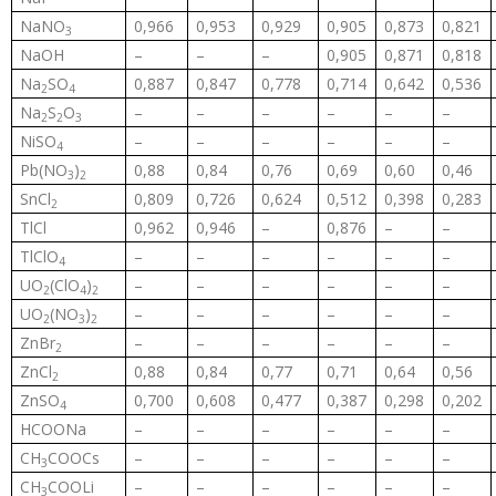
NaNO
0,966
0,953
0,929
0,905
0,873
0,821
3
NaOH
–
–
–
0,905
0,871
0,818
Na
SO
0,887
0,847
0,778
0,714
0,642
0,536
2
4
Na
S
O
–
–
–
–
–
–
2
2
3
NiSO
–
–
–
–
–
–
4
Pb(NO
)
0,88
0,84
0,76
0,69
0,60
0,46
3
2
SnCl
0,809
0,726
0,624
0,512
0,398
0,283
2
TlCl
0,962
0,946
–
0,876
–
–
TlClO
–
–
–
–
–
–
4
UO
(ClO
)
–
–
–
–
–
–
2
4
2
UO
(NO
)
–
–
–
–
–
–
2
3
2
ZnBr
–
–
–
–
–
–
2
ZnCl
0,88
0,84
0,77
0,71
0,64
0,56
2
ZnSO
0,700
0,608
0,477
0,387
0,298
0,202
4
HCOONa
–
–
–
–
–
–
CH
COOCs
–
–
–
–
–
–
3
CH
COOLi
–
–
–
–
–
–
3