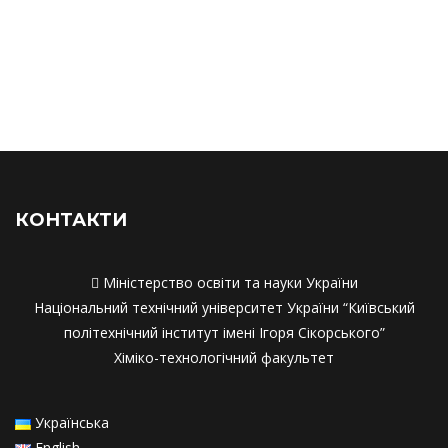
Матеріально-технічне забезпечення
Матеріально-технічне забезпечення
Академічна мобільність
Академічна мобільність
Працевлаштування
Працевлаштування
Співпраця з роботодавцями
Співпраця з работодавцями
КОНТАКТИ

Міністерство освіти та науки України
Національний технічний університет України “Київський
політехнічний інститут імені Ігоря Сікорського”
Хіміко-технологічний факультет
Українська
English