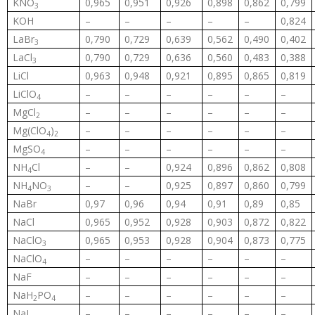
KNO
0,965
0,951
0,926
0,898
0,862
0,799
3
KOH
–
–
–
–
–
0,824
LaBr
0,790
0,729
0,639
0,562
0,490
0,402
3
LaCl
0,790
0,729
0,636
0,560
0,483
0,388
3
LiCl
0,963
0,948
0,921
0,895
0,865
0,819
LiClO
–
–
–
–
–
–
4
MgCl
–
–
–
–
–
–
2
Mg(ClO
)
–
–
–
–
–
–
4
2
MgSO
–
–
–
–
–
–
4
NH
Cl
–
–
0,924
0,896
0,862
0,808
4
NH
NO
–
–
0,925
0,897
0,860
0,799
4
3
NaBr
0,97
0,96
0,94
0,91
0,89
0,85
NaCl
0,965
0,952
0,928
0,903
0,872
0,822
NaClO
0,965
0,953
0,928
0,904
0,873
0,775
3
NaClO
–
–
–
–
–
–
4
NaF
–
–
–
–
–
–
NaH
PO
–
–
–
–
–
–
2
4
NaI
–
–
–
–
–
–