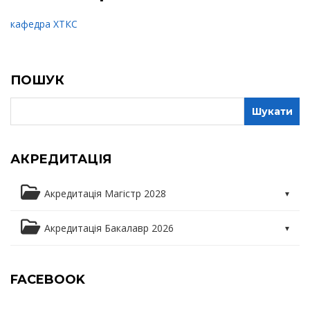
кафедра ХТКС
ПОШУК
АКРЕДИТАЦІЯ
Акредитація Магістр 2028
Освітня програма
Акредитація Бакалавр 2026
Освітні компоненти
Освітня програма
FACEBOOK
Практика
Освітні компоненти