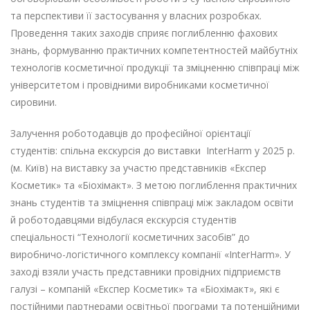
та перспективи її застосування у власних розробках.
Проведення таких заходів сприяє поглибленню фахових
знань, формуванню практичних компетентностей майбутніх
технологів косметичної продукції та зміцненню співпраці між
університетом і провідними виробниками косметичної
сировини.
Залучення роботодавців до професійної орієнтації
студентів: спільна екскурсія до виставки InterHarm у 2025 р.
(м. Київ) на виставку за участю представників «Експер
Косметик» та «Біохімакт». З метою поглиблення практичних
знань студентів та зміцнення співпраці між закладом освіти
й роботодавцями відбулася екскурсія студентів
спеціальності “Технології косметичних засобів” до
виробничо-логістичного комплексу компанії «InterHarm». У
заході взяли участь представники провідних підприємств
галузі – компаній «Експер Косметик» та «Біохімакт», які є
постійними партнерами освітньої програми та потенційними