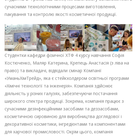
сучасними технологічними процесами виготовлення,
пакування та контролю якості косметичної продукції.
Студентки кафедри фізичної ХТФ 4 курсу навчання Софія
Костюченко, Маляр Катерина, Крепець Анастасія (з ліва на
право) та викладачі, відвідали смінар Компанії
«УманьХімТрейд», яка є стейкхолдером освітньої програми
«Хімічні технології та інженерія». Компанія здійснює
діяльність у різних галузях, забезпечуючи постачання
широкого спектра продукції. Зокрема, компанія працює з
сучасними дезінфекційними засобами та деззасобами,
косметичною сировиною для виробництва доглядової і
декоративної косметики, інгредієнтами та компонентами
для харчової промисловості. Окрім цього, компанія