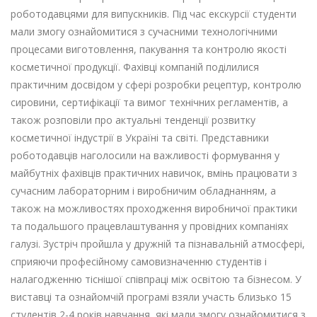
роботодавцями для випускників. Під час екскурсії студенти
мали змогу ознайомитися з сучасними технологічними
процесами виготовлення, пакування та контролю якості
косметичної продукції. Фахівці компаній поділилися
практичним досвідом у сфері розробки рецептур, контролю
сировини, сертифікації та вимог технічних регламентів, а
також розповіли про актуальні тенденції розвитку
косметичної індустрії в Україні та світі. Представники
роботодавців наголосили на важливості формування у
майбутніх фахівців практичних навичок, вмінь працювати з
сучасним лабораторним і виробничим обладнанням, а
також на можливостях проходження виробничої практики
та подальшого працевлаштування у провідних компаніях
галузі. Зустріч пройшла у дружній та пізнавальній атмосфері,
сприяючи професійному самовизначенню студентів і
налагодженню тіснішої співпраці між освітою та бізнесом. У
виставці та ознайомчій програмі взяли участь близько 15
студентів 2-4 років навчання, які мали змогу ознайомитися з