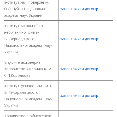
Інститут хімії поверхні ім.
О.О. Чуйка Національної
завантажити договір
академії наук України
Інститут загальної та
неорганічної хімії ім.
В.І.Вернадського
завантажити договір
Національної академії наук
України
Відкрите акціонерне
товариство «Меридіан» ім.
завантажити договір
С.П.Корольова
Інститут фізичної хімії ім. Л.
В. Писаржевського
завантажити договір
Національної академії наук
України
Товариство з обмеженою