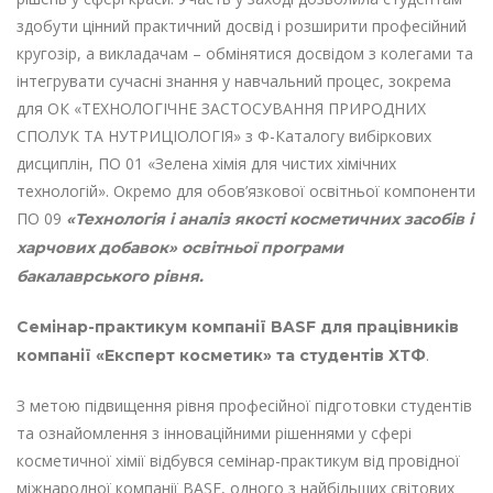
здобути цінний практичний досвід і розширити професійний
кругозір, а викладачам – обмінятися досвідом з колегами та
інтегрувати сучасні знання у навчальний процес, зокрема
для ОК «ТЕХНОЛОГІЧНЕ ЗАСТОСУВАННЯ ПРИРОДНИХ
СПОЛУК ТА НУТРИЦІОЛОГІЯ» з Ф-Каталогу вибіркових
дисциплін, ПО 01 «Зелена хімія для чистих хімічних
технологій». Окремо для обов’язкової освітньої компоненти
ПО 09
«Технологія і аналіз якості косметичних засобів і
харчових добавок» освітньої програми
бакалаврського рівня.
Семінар-практикум компанії BASF для працівників
.
компанії «Експерт косметик» та студентів ХТФ
З метою підвищення рівня професійної підготовки студентів
та ознайомлення з інноваційними рішеннями у сфері
косметичної хімії відбувся семінар-практикум від провідної
міжнародної компанії BASF, одного з найбільших світових