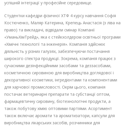
успішній інтеграції у професійне середовище.
Студентки кафедри фізичної ХТФ 4 курсу навчання Софія
Костюченко, Маляр Катерина, Крепець Анастасія (з ліва на
право) та викладачі, відвідали смінар Компанії
«УманьХімТрейд», яка є стейкхолдером освітньої програми
«Хімічні технології та інженерія». Компанія здійснює
діяльність у різних галузях, забезпечуючи постачання
широкого спектра продукції. Зокрема, компанія працює з
сучасними дезінфекційними засобами та деззасобами,
косметичною сировиною для виробництва доглядової і
декоративної косметики, інгредієнтами та компонентами
для харчової промисловості. Окрім цього, компанія
постачає ветеринарні препарати та субстанції оптом,
фармацевтичну сировину, біотехнологічні продукти, а
також побутову хімію оптовими партіями. Асортимент
також включає аромати та ароматизатори, капсули для
виробництва лікарських засобів, розчинники для