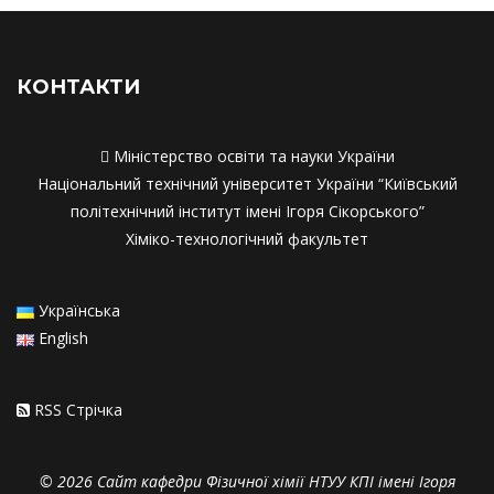
Співпраця з роботодавцями
Співпраця з работодавцями
КОНТАКТИ

Міністерство освіти та науки України
Національний технічний університет України “Київський
політехнічний інститут імені Ігоря Сікорського”
Хіміко-технологічний факультет
Українська
English
RSS Стрiчка
© 2026 Сайт кафедри Фізичної хімії НТУУ КПІ імені Ігоря