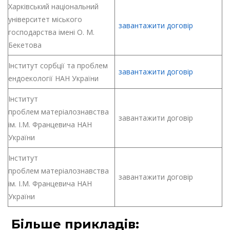
Харківський національний
університет міського
завантажити договір
господарства імені О. М.
Бекетова
Інститут сорбції та проблем
завантажити договір
ендоекології НАН України
Інститут
проблем матеріалознавства
завантажити договір
ім. І.М. Францевича НАН
України
Інститут
проблем матеріалознавства
завантажити договір
ім. І.М. Францевича НАН
України
Більше прикладів: