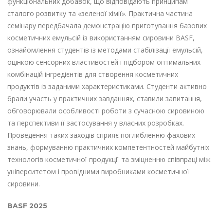
функціональних добавок, що відповідають принципам
сталого розвитку та «зеленої хімії». Практична частина
семінару передбачала демонстрацію приготування базових
косметичних емульсій із використанням сировини BASF,
ознайомлення студентів із методами стабілізації емульсій,
оцінкою сенсорних властивостей і підбором оптимальних
комбінацій інгредієнтів для створення косметичних
продуктів із заданими характеристиками. Студенти активно
брали участь у практичних завданнях, ставили запитання,
обговорювали особливості роботи з сучасною сировиною
та перспективи її застосування у власних розробках.
Проведення таких заходів сприяє поглибленню фахових
знань, формуванню практичних компетентностей майбутніх
технологів косметичної продукції та зміцненню співпраці між
університетом і провідними виробниками косметичної
сировини.
BASF 2025