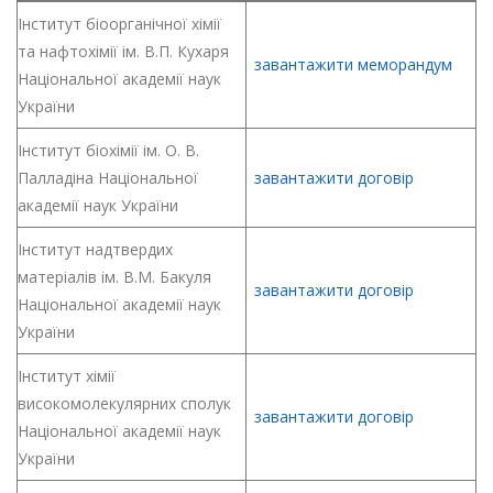
Iнститут бiоорганiчної хiмiї
та нафтохiмiї ім. В.П. Кухаря
завантажити меморандум
Національної академії наук
України
Інститут біохімії ім. О. В.
Палладіна Національної
завантажити договір
академії наук України
Інститут надтвердих
матеріалів ім. В.М. Бакуля
завантажити договір
Національної академії наук
України
Інститут хімії
високомолекулярних сполук
завантажити договір
Національної академії наук
України