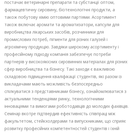
постачає ветеринарні препарати та субстанції оптом,
фармацевтичну сировину, біотехнологічні продукти, а
також побутову хімію оптовими партіями. Асортимент
також включає аромати та ароматизатори, капсули для
виробництва лікарських засобів, розчинники для
промислових потреб, пігменти для різних галузей і
агрохімічну продукцію. Завдяки широкому асортименту і
професійному підходу компанія забезпечує потреби
партнерів у високоякісних сировинних матеріалах для різних
сфер виробництва та бізнесу. Такі заходи є важливою
складовою підвищення кваліфікації студентів, які разом із
викладачами мають можливість безпосередньо
спілкуватися з представниками бізнесу, ознайомлюватися з
актуальними тенденціями ринку, технологічними
інноваціями та вимогами роботодавців до молодих фахівців.
Семінар вкотре підтвердив ефективність співпраці між
факультетом, стейкхолдерами та випускниками, що сприяє
розвитку професійних компетентностей студентів і їхній