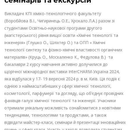
семінарів та екскурсій
Викладачі КПІ хіміко-технологічного факультету
(Воробйова В.І., Чигиринець О.Е., Хрокало Л.А.) разом зі
студентами Освітньо-наукової програми другого
(магістерського) рівня вищої освіти «Хімічні технології та
інженерія» (Глушко О., Шліхтер О.) та ОПП « Хімічні
технології синтезу та фізико-хімічні властивості органічних
матеріалів» (Круць О., Москаленко К., Федулова В.) та
бакалаври 2 курсу навчання активно долучилися до
щорічної міжнародної виставки InterCHARM-Україна 2024,
яка відбулася у 17- 19 вересня 2024 р. в м. Київ. Ця подія є
однією з наймасштабніших у сфері хімічної технології,
косметології, парфумерії та догляду, що об’єднує провідних
фахівців галузі хімічної технології та інженерії. Учасники
отримали унікальну можливість ознайомитися з новітніми
тенденціями, технологіями та продуктами, а також
відвідати майстер-класи, семінари й презентації інноваційних
рішень у сфері краси. Участь у заході дозволила студентам