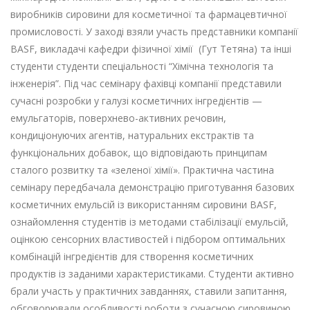
виробників сировини для косметичної та фармацевтичної
промисловості. У заході взяли участь представники компанії
BASF, викладачі кафедри фізичної хімії (Гут Тетяна) та інші
студенти студенти спеціальності “Хімічна технологія та
інженерія”. Під час семінару фахівці компанії представили
сучасні розробки у галузі косметичних інгредієнтів —
емульгаторів, поверхнево-активних речовин,
кондиціонуючих агентів, натуральних екстрактів та
функціональних добавок, що відповідають принципам
сталого розвитку та «зеленої хімії». Практична частина
семінару передбачала демонстрацію приготування базових
косметичних емульсій із використанням сировини BASF,
ознайомлення студентів із методами стабілізації емульсій,
оцінкою сенсорних властивостей і підбором оптимальних
комбінацій інгредієнтів для створення косметичних
продуктів із заданими характеристиками. Студенти активно
брали участь у практичних завданнях, ставили запитання,
обговорювали особливості роботи з сучасною сировиною